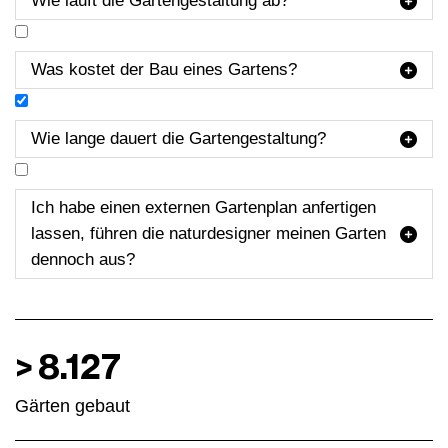
Wie läuft die Gartengestaltung ab?

Was kostet der Bau eines Gartens?

Wie lange dauert die Gartengestaltung?

Der gesamte Prozess, inklusive Planung, dauert
Ich habe einen externen Gartenplan anfertigen
einige Zeit und kann über mehrere Monate gehen.
lassen, führen die naturdesigner meinen Garten

Als ungefähre Faustregel gilt 15.-20.000€
dennoch aus?
Bauvolumen = 1 Arbeitswoche Bauzeit. Aber auch
hierbei ist aber jedes Projekt individuell zu
betrachten. Bauliche Maßnahmen dauern
erfahrungsgemäß länger, als beispielsweise reine
>
8.127
Begrünungen.
Wichtig ist, dass Sie bereits frühzeitig mit der
Gärten gebaut
Planung Ihres Gartens beginnen, sodass