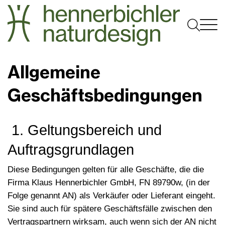

Gartengestaltung

Naturpool
Allgemeine
Gartenplanung
Dachterrasse
Poolkonfigurator
B2B
Geschäftsbedingungen
Gartenpflege
Referenzen
Technik & Funktionsweise
Gewerblicher Garten
Über uns
Gartenmöbel

Pakete & Kosten
Dachbegrünung
Infotage
Gartenblog
1. Geltungsbereich und
Pflanzenunikate
Jobs
Umrüstung & Service
Gewerblicher Badeteich
Jobs
Auftragsgrundlagen
Pflanzgefäße
Kontakt
Schwimmteiche
Innenraumbegrünung
Team
Diese Bedingungen gelten für alle Geschäfte, die die
Outdoor Küchen
Firma Klaus Hennerbichler GmbH, FN 89790w, (in der
Anfahrt
Folge genannt AN) als Verkäufer oder Lieferant eingeht.
Schaugarten Hagenberg
Sie sind auch für spätere Geschäftsfälle zwischen den
Vertragspartnern wirksam, auch wenn sich der AN nicht
Kundenstimmen