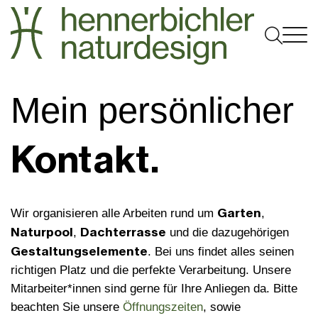

Gartengestaltung

Naturpool
Mein persönlicher
Gartenplanung
Dachterrasse
Poolkonfigurator
B2B
Gartenpflege
Referenzen
Kontakt.
Technik & Funktionsweise
Gewerblicher Garten
Über uns
Gartenmöbel

Pakete & Kosten
Dachbegrünung
Infotage
Gartenblog
Pflanzenunikate
Jobs
Umrüstung & Service
Gewerblicher Badeteich
Jobs
Garten
Wir organisieren alle Arbeiten rund um
,
Pflanzgefäße
Kontakt
Naturpool
Dachterrasse
Schwimmteiche
Innenraumbegrünung
Team
,
und die dazugehörigen
Outdoor Küchen
Gestaltungselemente
. Bei uns findet alles seinen
Anfahrt
richtigen Platz und die perfekte Verarbeitung. Unsere
Mitarbeiter*innen sind gerne für Ihre Anliegen da. Bitte
Schaugarten Hagenberg
beachten Sie unsere
Öffnungszeiten
, sowie
Kundenstimmen