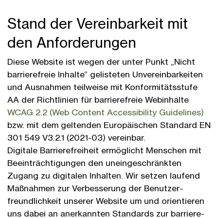
Stand der Verein­barkeit mit
den An­forder­ungen
Diese Website ist wegen der unter Punkt „Nicht
barriere­freie Inhalte“ gelisteten Un­verein­bar­keiten
und Aus­nahmen teil­weise mit Konformitäts­stufe
AA der Richt­linien für barriere­freie Web­inhalte
WCAG 2.2 (Web Content Accessibility Guidelines)
bzw. mit dem geltenden Euro­päischen Standard EN
301 549 V3.2.1 (2021-03) verein­bar.
Digitale Barriere­frei­heit ermöglicht Menschen mit
Be­ein­trächtig­ungen den un­ein­ge­schränkten
Zugang zu digitalen Inhalten. Wir setzen laufend
Maß­nahmen zur Ver­besserung der Benutzer­
freundlich­keit unserer Web­site um und orientieren
uns dabei an aner­kannten Standards zur barriere­