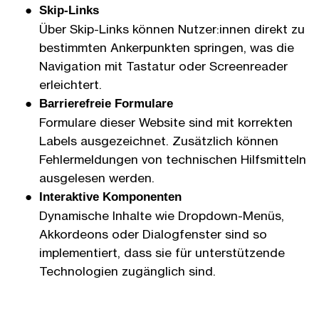
Skip-Links
Über Skip-Links können Nutzer:innen direkt zu
bestimmten Anker­punkten springen, was die
Navigation mit Tastatur oder Screen­reader
erleichtert.
Barriere­freie Formulare
Formulare dieser Website sind mit korrekten
Labels aus­ge­zeichnet. Zusätz­lich können
Fehler­meldungen von technischen Hilfs­mitteln
aus­ge­lesen werden.
Interaktive Komponenten
Dynamische Inhalte wie Drop­down-Menüs,
Akkordeons oder Dialog­fenster sind so
implementiert, dass sie für unter­stützende
Technologien zu­gänglich sind.