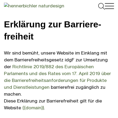

Gartengestaltung

Naturpool
Erklärung zur Barriere­
Gartenplanung
Dachterrasse
Poolkonfigurator
B2B
frei­heit
Gartenpflege
Referenzen
Technik & Funktionsweise
Gewerblicher Garten
Über uns
Gartenmöbel

Pakete & Kosten
Dachbegrünung
Infotage
Gartenblog
Wir sind bemüht, unsere Website im Einklang mit
Pflanzenunikate
Jobs
dem Barriere­frei­heits­gesetz idgF zur Um­setzung
Umrüstung & Service
Gewerblicher Badeteich
Jobs
der
Richtlinie 2019/882 des Europäischen
Pflanzgefäße
Kontakt
Schwimmteiche
Innenraumbegrünung
Team
Parlaments und des Rates vom 17. April 2019 über
Outdoor Küchen
die Barriere­frei­heits­anforder­ungen für Produkte
Anfahrt
und Dienst­leistungen
barriere­frei zugänglich zu
Schaugarten Hagenberg
machen.
Diese Erklärung zur Barriere­frei­heit gilt für die
Kundenstimmen
Website
{{domain}}
.