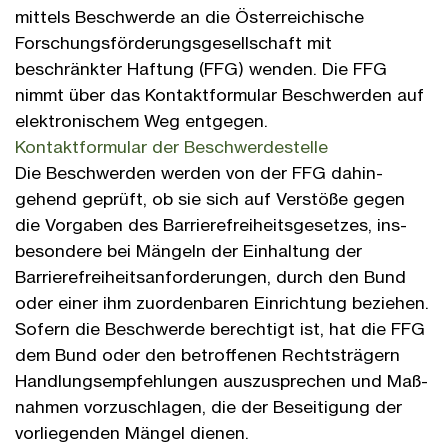
mittels Beschwerde an die Öster­reichische
Forschungs­förderungs­gesell­schaft mit
beschränkter Haftung (FFG) wenden. Die FFG
nimmt über das Kontakt­formular Beschwerden auf
elektronischem Weg ent­gegen.
Kontakt­formular der Beschwerde­stelle
Die Beschwerden werden von der FFG dahin­
gehend geprüft, ob sie sich auf Ver­stöße gegen
die Vor­gaben des Barriere­frei­heits­gesetzes, ins­
besondere bei Mängeln der Ein­haltung der
Barriere­frei­heitsan­forderungen, durch den Bund
oder einer ihm zuorden­baren Ein­richtung beziehen.
Sofern die Beschwerde berechtigt ist, hat die FFG
dem Bund oder den betroffenen Rechts­trägern
Handlungs­empfehlungen auszu­sprechen und Maß­
nahmen vorzu­schlagen, die der Be­seitigung der
vor­liegenden Mängel dienen.