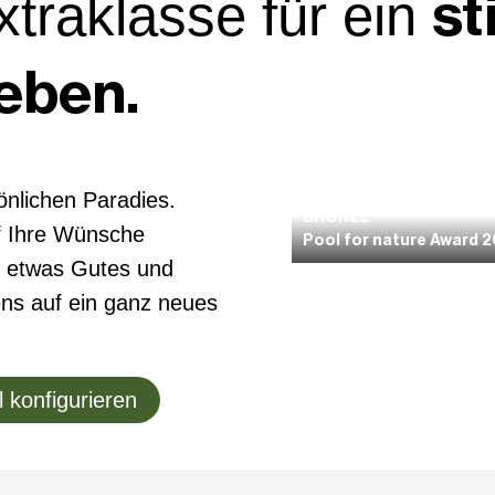
st
xtra­klasse für ein
Leben.
önlichen Paradies.
BRONZE
uf Ihre Wünsche
Pool for nature Award 
t etwas Gutes und
tens auf ein ganz neues
 konfigurieren