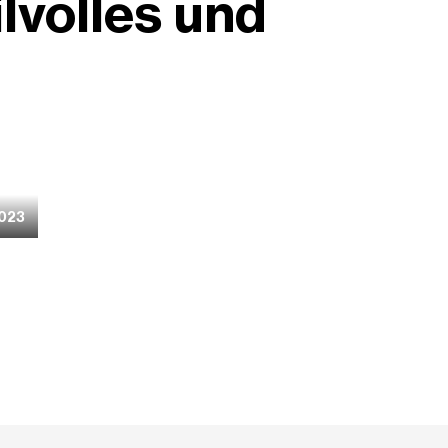
il­volles und
2023