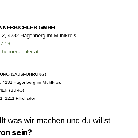
NNERBICHLER GMBH
 2, 4232 Hagenberg im Mühlkreis
7 19
-hennerbichler.at
BÜRO & AUSFÜHRUNG)
, 4232 Hagenberg im Mühlkreis
IEN (BÜRO)
41,
2211 Pillichsdorf
llt was wir machen und du willst
von sein?