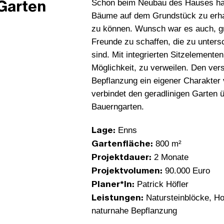
 Garten
Schon beim Neubau des Hauses habe
Bäume auf dem Grundstück zu erhal
zu können. Wunsch war es auch, gr
Freunde zu schaffen, die zu unters
sind. Mit integrierten Sitzelemente
Möglichkeit, zu verweilen. Den ve
Bepflanzung ein eigener Charakter
verbindet den geradlinigen Garten 
Bauerngarten.
Lage:
Enns
Gartenfläche:
800 m²
Projektdauer:
2 Monate
Projektvolumen:
90.000 Euro
Planer*In:
Patrick Höfler
Leistungen:
Natursteinblöcke, H
naturnahe Bepflanzung