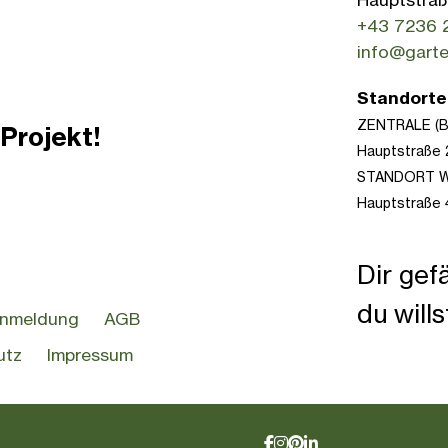
+43 7236 2
info@garte
Standorte
ZENTRALE (
Projekt!
Hauptstraße 
STANDORT W
Hauptstraße 
Dir gef
du will
anmeldung
AGB
utz
Impressum
naturde