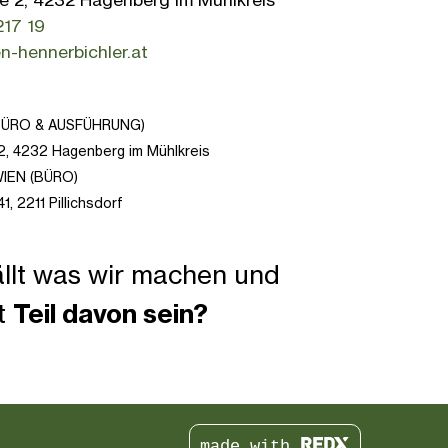
17 19
n-hennerbichler.at
BÜRO & AUSFÜHRUNG)
2, 4232 Hagenberg im Mühlkreis
IEN (BÜRO)
41,
2211 Pillichsdorf
ällt was wir machen und
st
Teil davon sein?
signer werden
made with