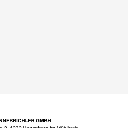
NNERBICHLER GMBH
e 2, 4232 Hagenberg im Mühlkreis