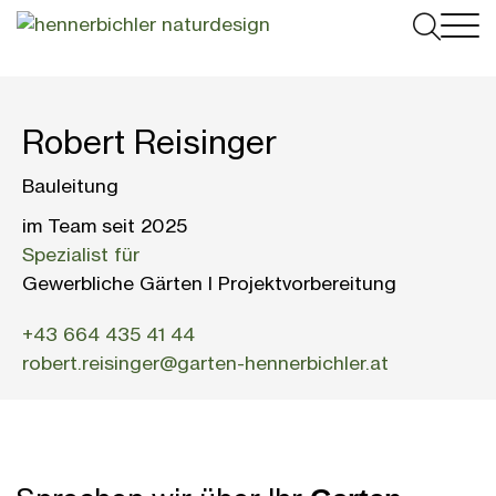

Gartengestaltung

Naturpool
Gartenplanung
Dachterrasse
Poolkonfigurator
B2B
Robert Reisinger
Gartenpflege
Referenzen
Technik & Funktionsweise
Gewerblicher Garten
Über uns
Bauleitung
Gartenmöbel

Pakete & Kosten
Dachbegrünung
Infotage
Gartenblog
im Team seit 2025
Pflanzenunikate
Jobs
Spezialist für
Umrüstung & Service
Gewerblicher Badeteich
Jobs
Pflanzgefäße
Gewerbliche Gärten I Projektvorbereitung
Kontakt
Schwimmteiche
Innenraumbegrünung
Team
Outdoor Küchen
+43 664 435 41 44
Anfahrt
robert.reisinger@garten-hennerbichler.at
Schaugarten Hagenberg
Kundenstimmen