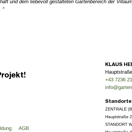
aft und dem liebevoll gestalteten Gartenbereich der Villau
 "
KLAUS HE
Hauptstraße
rojekt!
+43 7236 21
info@garten
Standorte
ZENTRALE (
Hauptstraße 2
STANDORT W
ldung
AGB