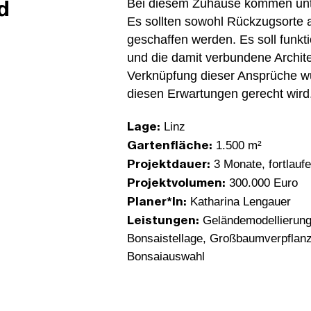
d
Bei diesem Zuhause kommen unt
Es sollten sowohl Rückzugsort
geschaffen werden. Es soll funkt
und die damit verbundene Architek
Verknüpfung dieser Ansprüche wur
diesen Erwartungen gerecht wird
Lage:
Linz
Gartenfläche:
1.500 m²
Projektdauer:
3 Monate, fortlauf
Projektvolumen:
300.000 Euro
Planer*In:
Katharina Lengauer
Leistungen:
Geländemodellierung
Bonsaistellage, Großbaumverpflanz
Bonsaiauswahl